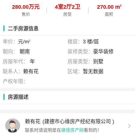
280.00万元
4
室
2
厅
2
卫
270.00 m
2
售价
房型
面积
二手房源信息
单价：
元/m
楼层：
3 楼/层
2
朝向：
朝南
装修类型：
豪华装修
房屋年代：
年
房屋类型：
别墅
联系人：
赖有花
区域：
暂无数据
产权年限：
房源描述
赖有花
(建德市心缘房产经纪有限公司 )
联系时请说明是在
建德房产网
看到的！